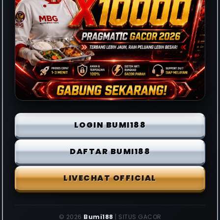
LOGIN BUMI188
DAFTAR BUMI188
LIVECHAT OFFICIAL
© 2026
Bumi188
| SITUS GACOR